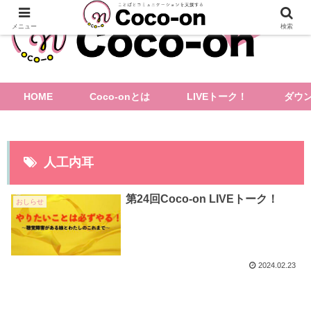
メニュー
検索
HOME
Coco-onとは
LIVEトーク！
ダウ
人工内耳
第24回Coco-on LIVEトーク！
おしらせ
2024.02.23