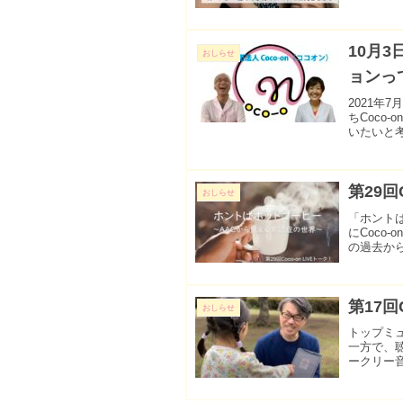
ら、3人の
10月
おしらせ
ョンっ
2021年
ちCoco
いたいと
た。今回、
第29回
おしらせ
「ホントは
にCoco
の過去か
坊岡峰子さ
第17回
おしらせ
トップミ
一方で、
ークリー音楽
大物ととも