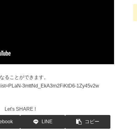
なることができます。
st?list=PLaN-3mttNd_EkA3rn2FiKtD6-1Zy45v2w
Let's SHARE !
ebook
LINE
コピー