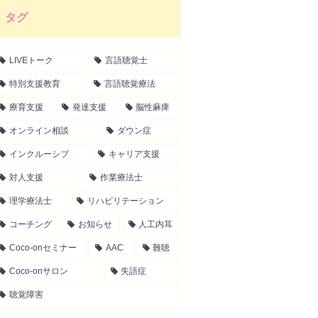
タグ
LIVEトーク
言語聴覚士
特別支援教育
言語聴覚療法
療育支援
発達支援
脳性麻痺
オンライン相談
ダウン症
インクルーシブ
キャリア支援
対人支援
作業療法士
理学療法士
リハビリテーション
コーチング
お知らせ
人工内耳
Coco-onセミナー
AAC
難聴
Coco-onサロン
失語症
聴覚障害