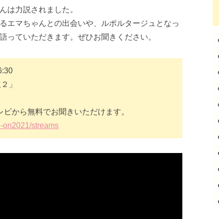
んは力説されました。
るエマちゃんとの出会いや、ルポルタージュとなっ
語っていただきます。ぜひお聞きください。
:30
生２」
onテレビから無料でお聞きいただけます。
o-on2021/streams