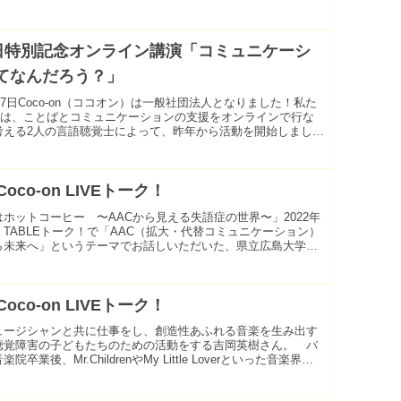
お子さんの子育てをしていらっ...
3日特別記念オンライン講演「コミュニケーシ
てなんだろう？」
7月7日Coco-on（ココオン）は一般社団法人となりました！私た
-onは、ことばとコミュニケーションの支援をオンラインで行な
考える2人の言語聴覚士によって、昨年から活動を開始しまし
一般社団法人となった...
Coco-on LIVEトーク！
ホットコーヒー 〜AACから見える失語症の世界〜」2022年
-on TABLEトーク！で「AAC（拡大・代替コミュニケーション）
ら未来へ」というテーマでお話しいただいた、県立広島大学の
んをお迎えします。...
Coco-on LIVEトーク！
ュージシャンと共に仕事をし、創造性あふれる音楽を生み出す
聴覚障害の子どもたちのための活動をする吉岡英樹さん。 バ
院卒業後、Mr.ChildrenやMy Little Loverといった音楽界の
にレコーデ...