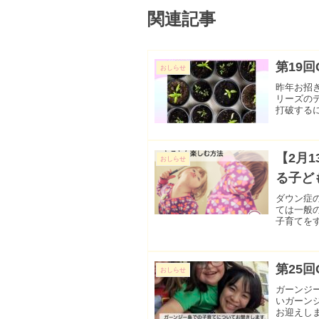
関連記事
第19回
おしらせ
昨年お招
リーズのテ
打破する
度改革を待
【2月1
おしらせ
る子ど
ダウン症
ては一般
子育てを
もおおいの
第25回
おしらせ
ガーンジ
いガーンジ
お迎えし