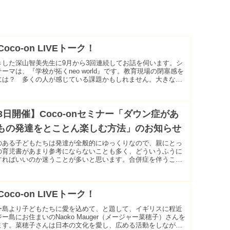
Coco-on LIVEトーク！
きした深山智美先生に9月から3回連続してお話を伺います。シ
ーマは、『学校が拓くneo world』です。教育現場の閉塞感を
には？ 多くの人が感じている課題かもしれません。大きな制
つのではなく、小さな工夫の...
3日開催】Coco-onセミナー「ダウン症があ
もの発達をとことん楽しむ方法」のお知らせ
のある子どもたちは発達が全般的にゆっくりなので、親にとっ
の育児書があまり参考にならないことも多く、どういうふうに
すればいいのか迷うことが多いと思います。合併症を伴うこと
で、ともすれば子育てが心配の連続になっ...
Coco-on LIVEトーク！
ー島より子どもたちに愛を込めて、と題して、イギリスに程近
ー島にお住まいのNaoko Mauger（メージャー菜穂子）さんを
ます。菜穂子さんは日本の文化を愛し、広める活動をしなが