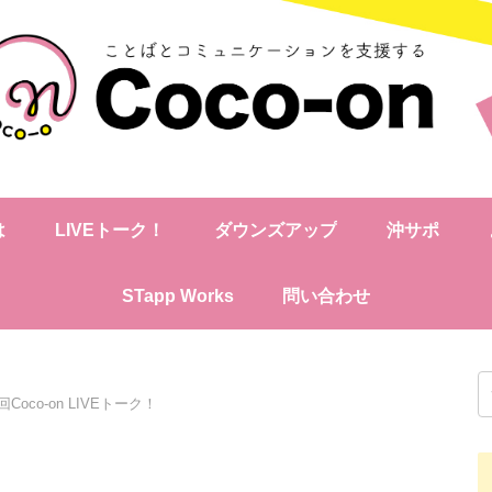
は
LIVEトーク！
ダウンズアップ
沖サポ
STapp Works
問い合わせ
回Coco-on LIVEトーク！