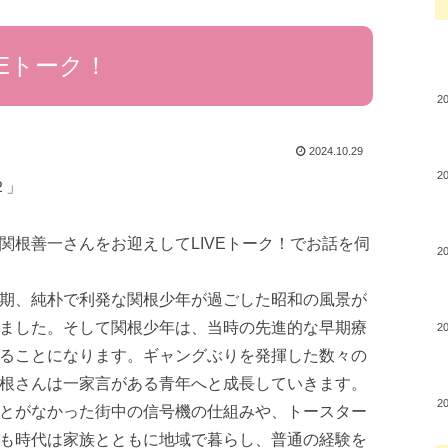
IVEトーク！
2
2024.10.29
2
２」
関根善一さんをお迎えしてLIVEトーク！でお話を伺
2
期、純朴で利発な関根少年が過ごした昭和の風景が
ました。そして関根少年は、当時の先進的な早期療
2
ることになります。ギャングぶりを発揮した数々の
根さんは一家言がある青年へと成長していきます。
2
とがなかった街中の信号機の仕組みや、トースター
も時代は家族とともに地域で暮らし、普通の経験を